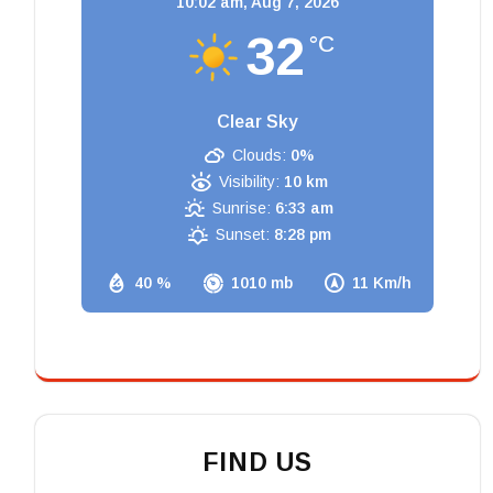
10:02 am,
Aug 7, 2026
32
°C
Clear Sky
Clouds:
0%
Visibility:
10 km
Sunrise:
6:33 am
Sunset:
8:28 pm
40 %
1010 mb
11 Km/h
FIND US