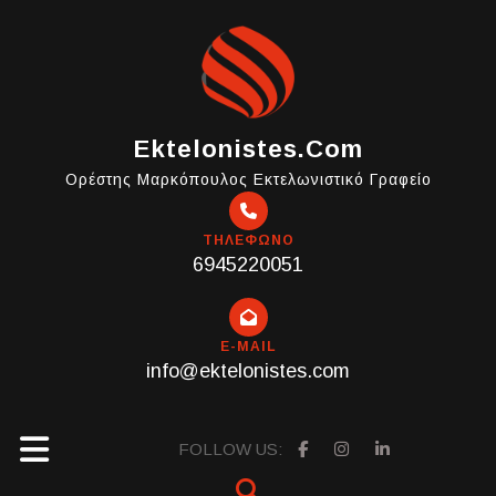
Skip
to
content
Ektelonistes.com
Ορέστης Μαρκόπουλος Εκτελωνιστικό Γραφείο
ΤΗΛΕΦΩΝΟ
6945220051
E-MAIL
info@ektelonistes.com
Open
FOLLOW US: