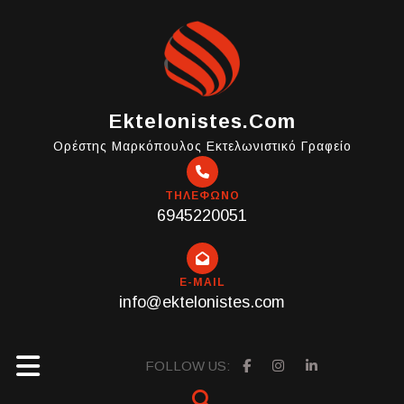
Skip
to
content
Ektelonistes.com
Ορέστης Μαρκόπουλος Εκτελωνιστικό Γραφείο
ΤΗΛΕΦΩΝΟ
6945220051
E-MAIL
info@ektelonistes.com
Open
FOLLOW US: