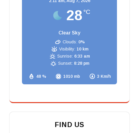
2:11 am,
Aug 7, 2026
28
°C
Clear Sky
Clouds:
0%
Visibility:
10 km
Sunrise:
6:33 am
Sunset:
8:28 pm
48 %
1010 mb
3 Km/h
FIND US