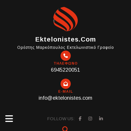
Skip
to
content
Ektelonistes.com
Ορέστης Μαρκόπουλος Εκτελωνιστικό Γραφείο
ΤΗΛΕΦΩΝΟ
6945220051
E-MAIL
info@ektelonistes.com
Open
FOLLOW US: