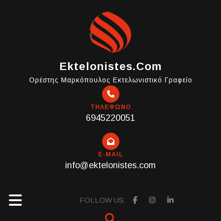
Skip
to
content
Ektelonistes.com
Ορέστης Μαρκόπουλος Εκτελωνιστικό Γραφείο
ΤΗΛΕΦΩΝΟ
6945220051
E-MAIL
info@ektelonistes.com
Open
FOLLOW US: