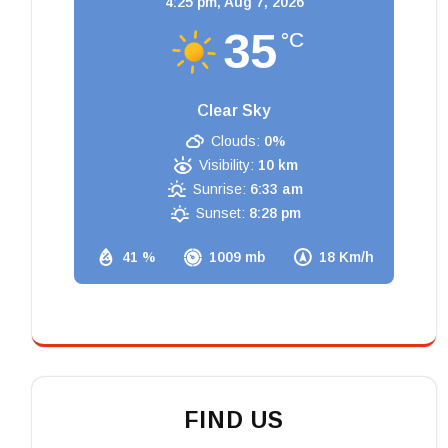
4:25 pm,
Aug 7, 2026
35
°C
Clear Sky
Clouds:
0%
Visibility:
10 km
Sunrise:
6:33 am
Sunset:
8:28 pm
41 %
1009 mb
18 Km/h
FIND US