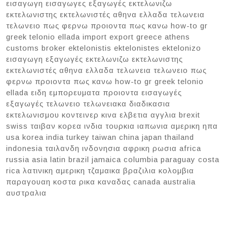
εισαγωγη εισαγωγες εξαγωγές εκτελωνιζω
εκτελωνιστης εκτελωνιστές αθηνα ελλαδα τελωνεια
τελωνειο πως φερνω προιοντα πως κανω how-to gr
greek telonio ellada import export greece athens
customs broker ektelonistis ektelonistes ektelonizo
εισαγωγη εξαγωγές εκτελωνιζω εκτελωνιστης
εκτελωνιστές αθηνα ελλαδα τελωνεια τελωνειο πως
φερνω προιοντα πως κανω how-to gr greek telonio
ellada ειδη εμπορευματα προιοντα εισαγωγές
εξαγωγές τελωνειο τελωνειακα διαδικασια
εκτελωνισμου κοντεινερ κινα ελβετια αγγλια brexit
swiss ταιβαν κορεα ινδια τουρκια ιαπωνια αμερικη ηπα
usa korea india turkey taiwan china japan thailand
indonesia ταιλανδη ινδονησια αφρικη ρωσια africa
russia asia latin brazil jamaica columbia paraguay costa
rica λατινικη αμερικη τζαμαικα βραζιλια κολομβια
παραγουαη κοστα ρικα καναδας canada australia
αυστραλια