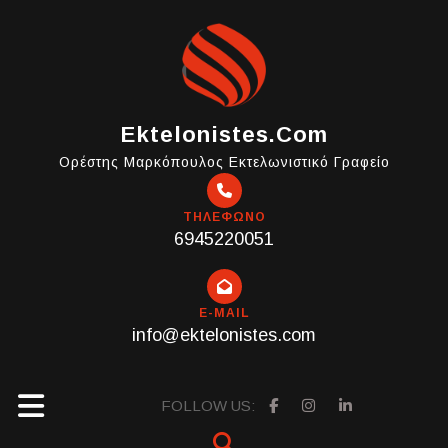
Skip
to
content
Ektelonistes.com
Ορέστης Μαρκόπουλος Εκτελωνιστικό Γραφείο
ΤΗΛΕΦΩΝΟ
6945220051
E-MAIL
info@ektelonistes.com
Open
FOLLOW US: