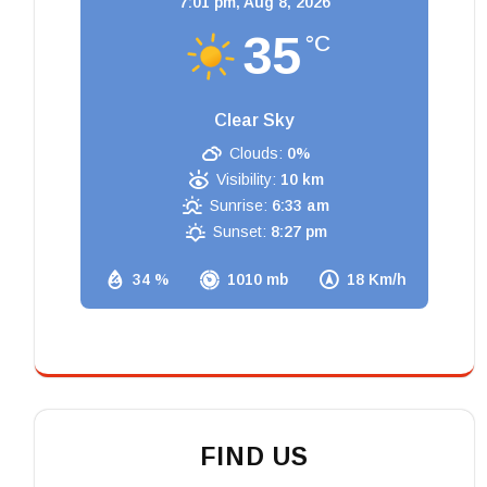
7:01 pm,
Aug 8, 2026
35
°C
Clear Sky
Clouds:
0%
Visibility:
10 km
Sunrise:
6:33 am
Sunset:
8:27 pm
34 %
1010 mb
18 Km/h
FIND US