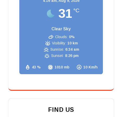
4:16 am,
Aug 9, 2026
31
°C
Clear Sky
Clouds:
0%
Visibility:
10 km
Sunrise:
6:34 am
Sunset:
8:26 pm
43 %
1010 mb
10 Km/h
FIND US