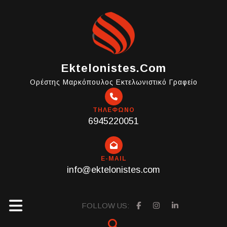
Skip
to
content
Ektelonistes.com
Ορέστης Μαρκόπουλος Εκτελωνιστικό Γραφείο
ΤΗΛΕΦΩΝΟ
6945220051
E-MAIL
info@ektelonistes.com
Open
FOLLOW US: