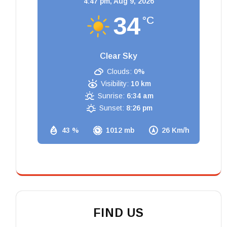
4:47 pm,
Aug 9, 2026
34
°C
Clear Sky
Clouds:
0%
Visibility:
10 km
Sunrise:
6:34 am
Sunset:
8:26 pm
43 %
1012 mb
26 Km/h
FIND US