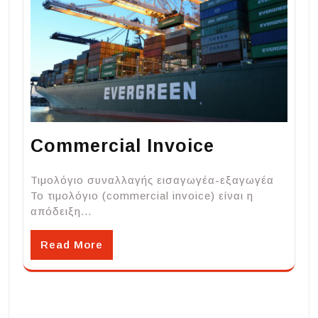
Commercial Invoice
Τιμολόγιο συναλλαγής εισαγωγέα-εξαγωγέα
Το τιμολόγιο (commercial invoice) είναι η
απόδειξη…
Read More