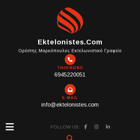
Skip
to
content
Ektelonistes.com
Ορέστης Μαρκόπουλος Εκτελωνιστικό Γραφείο
ΤΗΛΕΦΩΝΟ
6945220051
E-MAIL
info@ektelonistes.com
Open
FOLLOW US: