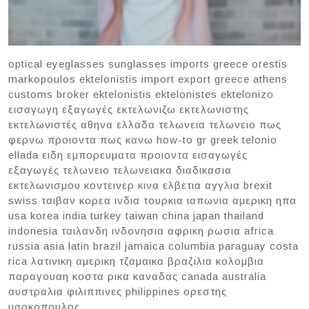
optical eyeglasses sunglasses imports greece orestis
markopoulos ektelonistis import export greece athens
customs broker ektelonistis ektelonistes ektelonizo
εισαγωγη εξαγωγές εκτελωνιζω εκτελωνιστης
εκτελωνιστές αθηνα ελλαδα τελωνεια τελωνειο πως
φερνω προιοντα πως κανω how-to gr greek telonio
ellada ειδη εμπορευματα προιοντα εισαγωγές
εξαγωγές τελωνειο τελωνειακα διαδικασια
εκτελωνισμου κοντεινερ κινα ελβετια αγγλια brexit
swiss ταιβαν κορεα ινδια τουρκια ιαπωνια αμερικη ηπα
usa korea india turkey taiwan china japan thailand
indonesia ταιλανδη ινδονησια αφρικη ρωσια africa
russia asia latin brazil jamaica columbia paraguay costa
rica λατινικη αμερικη τζαμαικα βραζιλια κολομβια
παραγουαη κοστα ρικα καναδας canada australia
αυστραλια φιλιππινες philippines ορεστης
μαρκοπουλος