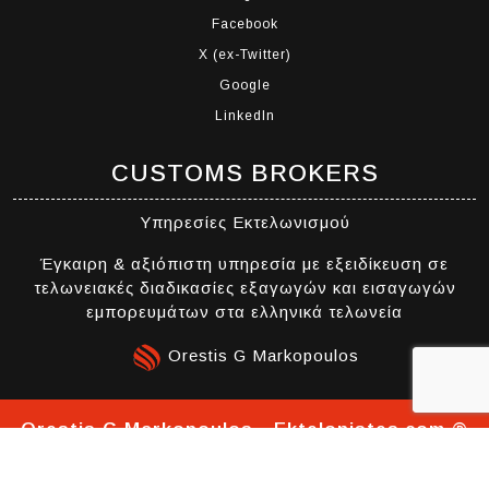
Facebook
X (ex-Twitter)
Google
LinkedIn
CUSTOMS BROKERS
Υπηρεσίες Εκτελωνισμού
Έγκαιρη & αξιόπιστη υπηρεσία με εξειδίκευση σε
τελωνειακές διαδικασίες εξαγωγών και εισαγωγών
εμπορευμάτων στα ελληνικά τελωνεία
Orestis G Markopoulos
Orestis G Markopoulos - Ektelonistes.com ®
2026 All Rights Reserved | Template
By
Themespride