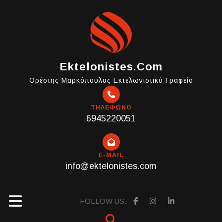
Skip
to
content
Ektelonistes.com
Ορέστης Μαρκόπουλος Εκτελωνιστικό Γραφείο
ΤΗΛΕΦΩΝΟ
6945220051
E-MAIL
info@ektelonistes.com
Open
FOLLOW US: