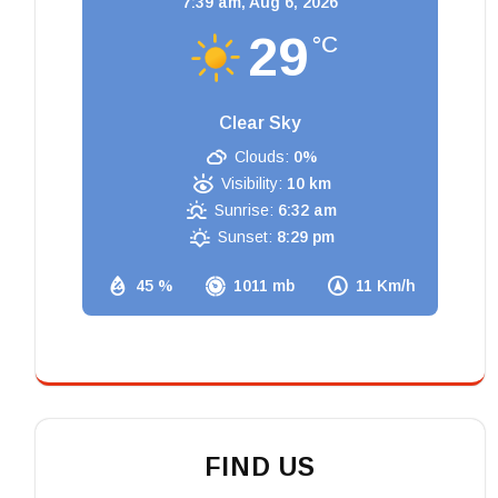
7:39 am,
Aug 6, 2026
29
°C
Clear Sky
Clouds:
0%
Visibility:
10 km
Sunrise:
6:32 am
Sunset:
8:29 pm
45 %
1011 mb
11 Km/h
FIND US