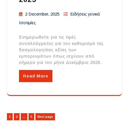
2 December, 2025
Ειδήσεις γενικά
Ισοτιμίες
Ενημερωθείτε για τις τιμές
συναλλάγματος για τον καθορισμό της
δασμολογητέας αξίας των
εμπορευμάτων όπως ισχύουν από
σήμερα για τον μήνα Δεκέμβριο 2025.
Read More
Posts
Page
Page
Page
1
2
…
5
Next page
pagination