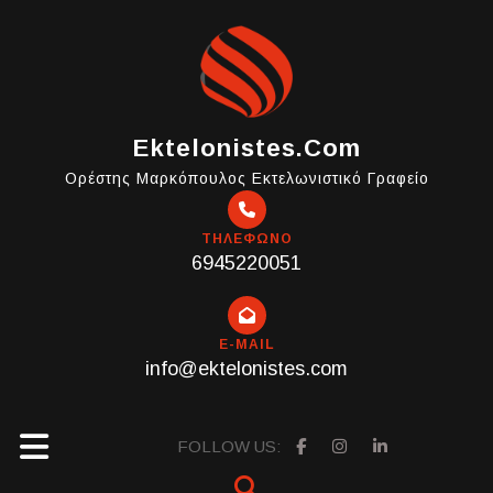
Skip
to
content
Ektelonistes.com
Ορέστης Μαρκόπουλος Εκτελωνιστικό Γραφείο
ΤΗΛΕΦΩΝΟ
6945220051
E-MAIL
info@ektelonistes.com
Open
FOLLOW US: