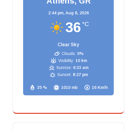
Athens, GR
2:44 pm,
Aug 8, 2026
36
°C
Clear Sky
Clouds:
0%
Visibility:
10 km
Sunrise:
6:33 am
Sunset:
8:27 pm
35 %
1010 mb
16 Km/h