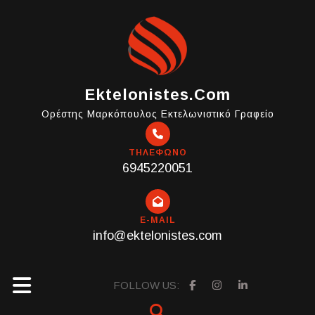
Skip
to
content
Ektelonistes.com
Ορέστης Μαρκόπουλος Εκτελωνιστικό Γραφείο
ΤΗΛΕΦΩΝΟ
6945220051
E-MAIL
info@ektelonistes.com
Open
FOLLOW US: