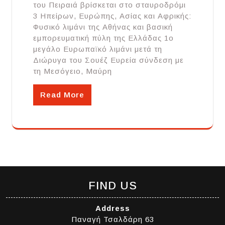
του Πειραιά βρίσκεται στο σταυροδρόμι
3 Ηπείρων, Ευρώπης, Ασίας και Αφρικής:
Φυσικό λιμάνι της Αθήνας και βασική
εμπορευματική πύλη της Ελλάδας 1ο
μεγάλο Ευρωπαϊκό λιμάνι μετά τη
Διώρυγα του Σουέζ Ευρεία σύνδεση με
τη Μεσόγειο, Μαύρη
Read More
FIND US
Address
Παναγή Τσαλδάρη 63