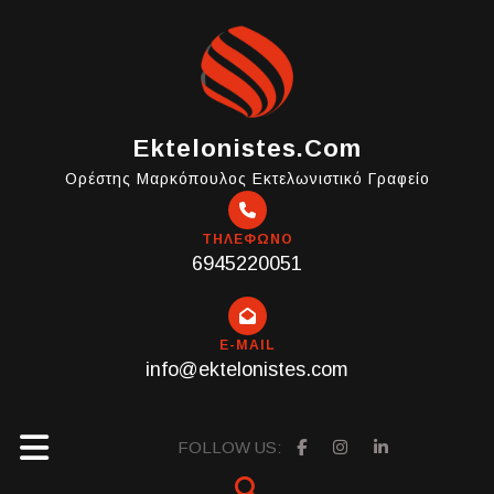
Skip
to
content
Ektelonistes.com
Ορέστης Μαρκόπουλος Εκτελωνιστικό Γραφείο
ΤΗΛΕΦΩΝΟ
6945220051
E-MAIL
info@ektelonistes.com
Open
FOLLOW US: