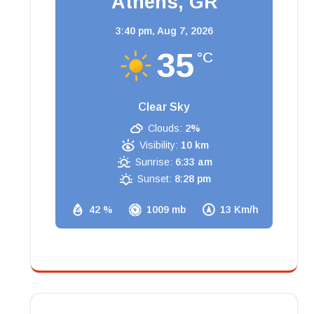
Athens, GR
3:40 pm,
Aug 7, 2026
35
°C
Clear Sky
Clouds:
2%
Visibility:
10 km
Sunrise:
6:33 am
Sunset:
8:28 pm
42 %
1009 mb
13 Km/h