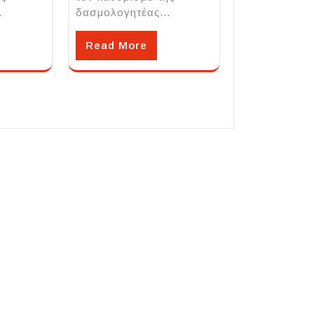
…
δασμολογητέας…
Read More