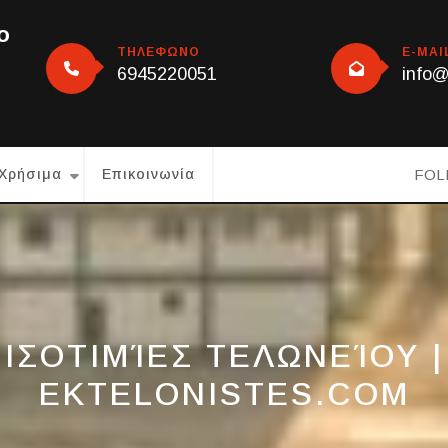
o
ΤΗΛΕΦΩΝΟ
E-MAI
6945220051
info@
FOL
Χρήσιμα
Επικοινωνία
ΙΣΟΤΙΜΊΕΣ ΤΕΛΩΝΕΊΟΥ |
EKTELONISTES.COM