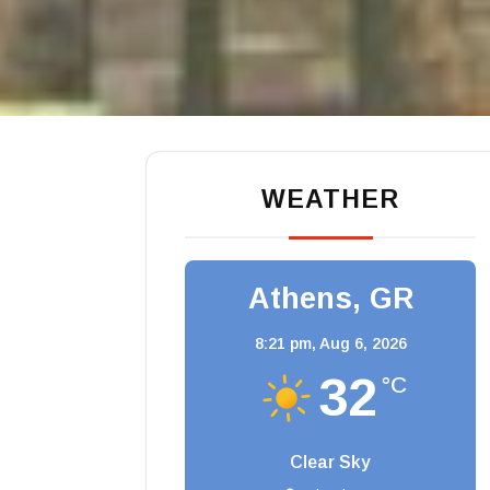
WEATHER
Athens, GR
8:21 pm,
Aug 6, 2026
32
°C
Clear Sky