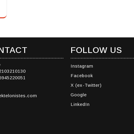
NTACT
FOLLOW US
e
Instagram
 2103210130
Facebook
 6945220051
X (ex-Twitter)
Google
ektelonistes.com
LinkedIn