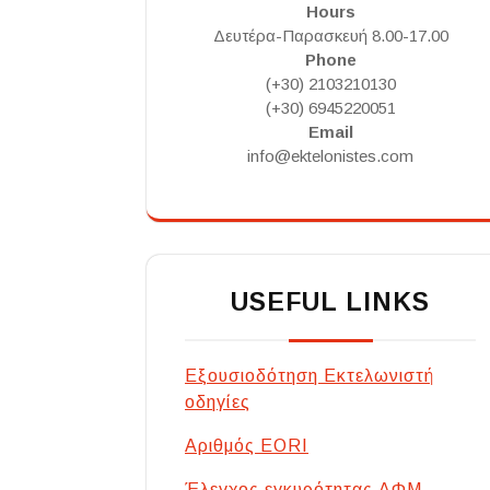
Hours
Δευτέρα-Παρασκευή 8.00-17.00
Phone
(+30) 2103210130
(+30) 6945220051
Email
info@ektelonistes.com
USEFUL LINKS
Εξουσιοδότηση Εκτελωνιστή
οδηγίες
Αριθμός EORI
Έλεγχος εγκυρότητας ΑΦΜ