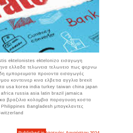
tis ektelonistes ektelonizo εισαγωγη
θηνα ελλαδα τελωνεια τελωνειο πως φερνω
ειδη εμπορευματα προιοντα εισαγωγές
ου κοντεινερ κινα ελβετια αγγλια brexit
α usa korea india turkey taiwan china japan
rica russia asia latin brazil jamaica
μαικα βραζιλια κολομβια παραγουαη κοστα
 Philippines Bangladesh μπαγκλαντες
Switzerland
Published in
Ισοτιμίες Αυγούστου 2024