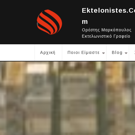
Skip
Ektelonistes.c
to
content
M
Ορέστης Μαρκόπουλος
Εκτελωνιστικό Γραφείο
Αρχική
Ποιοι Είμαστε
Blog