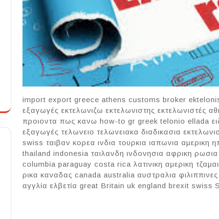
import export greece athens customs broker ektelonis
εξαγωγές εκτελωνιζω εκτελωνιστης εκτελωνιστές α
προιοντα πως κανω how-to gr greek telonio ellada 
εξαγωγές τελωνειο τελωνειακα διαδικασια εκτελωνισμ
swiss ταιβαν κορεα ινδια τουρκια ιαπωνια αμερικη ηπ
thailand indonesia ταιλανδη ινδονησια αφρικη ρωσια af
columbia paraguay costa rica λατινικη αμερικη τζα
ρικα καναδας canada australia αυστραλια φιλιππινες
αγγλία ελβετία great Britain uk england brexit swiss 