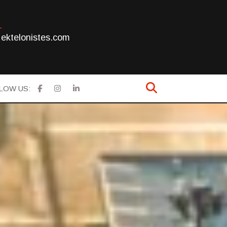
L
ektelonistes.com
LOW US: