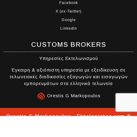
Facebook
X (ex-Twitter)
Google
LinkedIn
CUSTOMS BROKERS
Υπηρεσίες Εκτελωνισμού
Έγκαιρη & αξιόπιστη υπηρεσία με εξειδίκευση σε
τελωνειακές διαδικασίες εξαγωγών και εισαγωγών
εμπορευμάτων στα ελληνικά τελωνεία
Orestis G Markopoulos
Orestis G Markopoulos - Ektelonistes.com ®
2026 All Rights Reserved | Template
By
Themespride