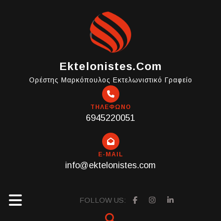
Skip
to
content
Ektelonistes.com
Ορέστης Μαρκόπουλος Εκτελωνιστικό Γραφείο
ΤΗΛΕΦΩΝΟ
6945220051
E-MAIL
info@ektelonistes.com
Open
FOLLOW US: