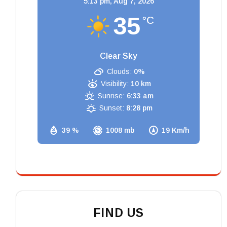
5:13 pm,
Aug 7, 2026
35
°C
Clear Sky
Clouds:
0%
Visibility:
10 km
Sunrise:
6:33 am
Sunset:
8:28 pm
39 %
1008 mb
19 Km/h
FIND US