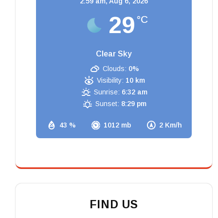
2:59 am,
Aug 6, 2026
29
°C
Clear Sky
Clouds:
0%
Visibility:
10 km
Sunrise:
6:32 am
Sunset:
8:29 pm
43 %
1012 mb
2 Km/h
FIND US