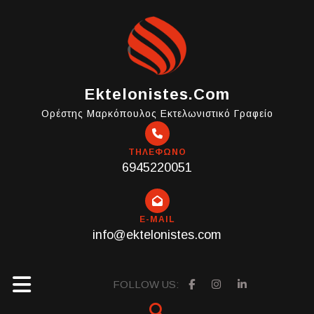
Skip
to
content
Ektelonistes.com
Ορέστης Μαρκόπουλος Εκτελωνιστικό Γραφείο
ΤΗΛΕΦΩΝΟ
6945220051
E-MAIL
info@ektelonistes.com
Open
FOLLOW US: