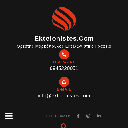
Skip
to
content
Ektelonistes.com
Ορέστης Μαρκόπουλος Εκτελωνιστικό Γραφείο
ΤΗΛΕΦΩΝΟ
6945220051
E-MAIL
info@ektelonistes.com
Open
FOLLOW US: