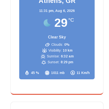
Athens, GR
11:31 pm,
Aug 6, 2026
29
°C
Clear Sky
Clouds:
0%
Visibility:
10 km
Sunrise:
6:32 am
Sunset:
8:29 pm
45 %
1011 mb
11 Km/h